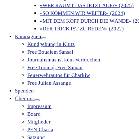
»WER RÄUMT DAS JETZT AUF?« (2025)
»SO KOMMEN WIR WEITER« (2024)
»MIT DEM KOPF DURCH DIE WÄNDE« (20
»DER TRICK IST ZU REDEN« (2022)
Kampagnen
Kundgebung in Klütz
Free Boualem Sansal
Journalismus ist kein Verbrechen
Free Toomaj, Free Saman
Feuerwehrautos für Charkiw
Free Julian Assange
Spenden
Über uns
Impressum
Board
Mitglieder
PEN-Charta
Satzung