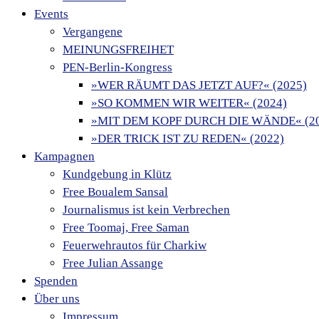
Events
Vergangene
MEINUNGSFREIHET
PEN-Berlin-Kongress
»WER RÄUMT DAS JETZT AUF?« (2025)
»SO KOMMEN WIR WEITER« (2024)
»MIT DEM KOPF DURCH DIE WÄNDE« (20
»DER TRICK IST ZU REDEN« (2022)
Kampagnen
Kundgebung in Klütz
Free Boualem Sansal
Journalismus ist kein Verbrechen
Free Toomaj, Free Saman
Feuerwehrautos für Charkiw
Free Julian Assange
Spenden
Über uns
Impressum