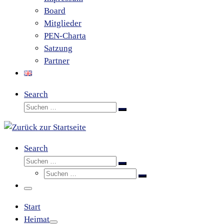
Board
Mitglieder
PEN-Charta
Satzung
Partner
Search
Suche
Suchen …
Search
Suche
Suchen …
Suche
Suchen …
Menü
Start
Heimat