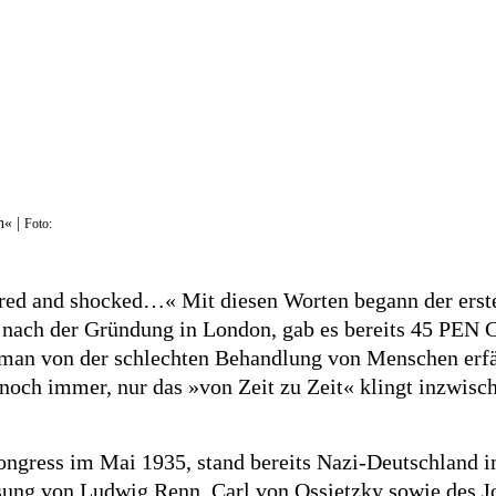
n« |
Foto:
irred and shocked…« Mit diesen Worten begann der erst
nach der Gründung in London, gab es bereits 45 PEN Cl
 man von der schlechten Behandlung von Menschen erfäh
noch immer, nur das »von Zeit zu Zeit« klingt inzwisch
ongress im Mai 1935, stand bereits Nazi-Deutschland i
ssung von Ludwig Renn, Carl von Ossietzky sowie des Jo