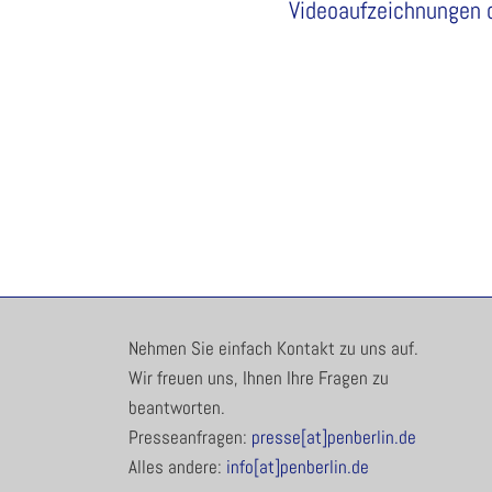
Videoaufzeichnungen 
Nehmen Sie einfach Kontakt zu uns auf.
Wir freuen uns, Ihnen Ihre Fragen zu
beantworten.
Presseanfragen:
presse[at]penberlin.de
Alles andere:
info[at]penberlin.de