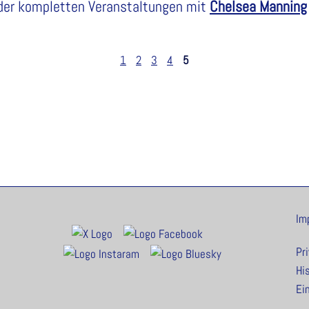
der kompletten Veranstaltungen mit
Chelsea Manning
1
2
3
4
5
Im
Pr
Hi
Ei