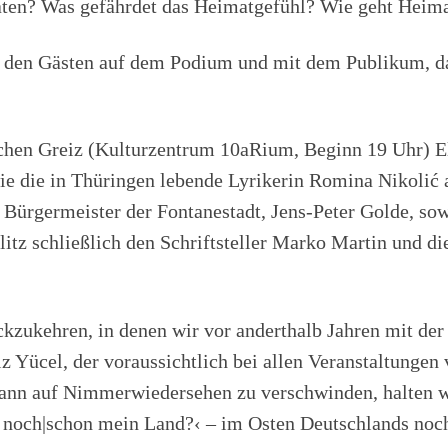
maten? Was gefährdet das Heimatgefühl? Wie geht Heima
t den Gästen auf dem Podium und mit dem Publikum, da
schen Greiz (Kulturzentrum 10aRium, Beginn 19 Uhr) El
ie die in Thüringen lebende Lyrikerin Romina Nikoli
ć
a
ürgermeister der Fontanestadt, Jens-Peter Golde, sowi
itz schließlich den Schriftsteller Marko Martin und d
ückzukehren, in denen wir vor anderthalb Jahren mit de
 Yücel, der voraussichtlich bei allen Veranstaltungen
ann auf Nimmerwiedersehen zu verschwinden, halten wir
s noch|schon mein Land?‹ – im Osten Deutschlands noch