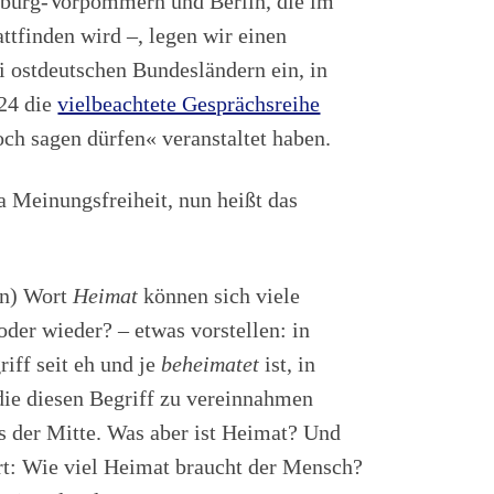
burg-Vorpommern und Berlin, die im
ttfinden wird –, legen wir einen
i ostdeutschen Bundesländern ein, in
24 die
vielbeachtete Gesprächsreihe
ch sagen dürfen« veranstaltet haben.
 Meinungsfreiheit, nun heißt das
en) Wort
Heimat
können sich viele
er wieder? – etwas vorstellen: in
riff seit eh und je
beheimatet
ist, in
die diesen Begriff zu vereinnahmen
ks der Mitte. Was aber ist Heimat? Und
t: Wie viel Heimat braucht der Mensch?