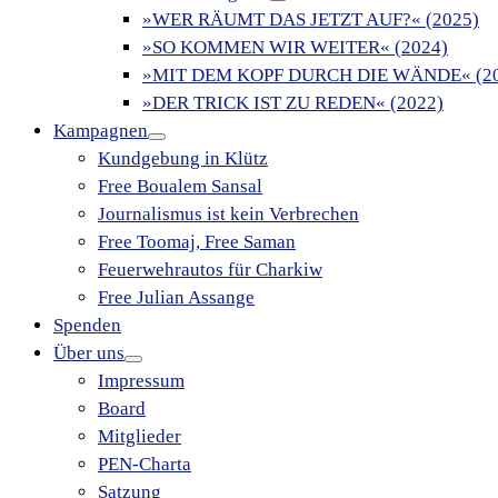
»WER RÄUMT DAS JETZT AUF?« (2025)
»SO KOMMEN WIR WEITER« (2024)
»MIT DEM KOPF DURCH DIE WÄNDE« (20
»DER TRICK IST ZU REDEN« (2022)
Kampagnen
Kundgebung in Klütz
Free Boualem Sansal
Journalismus ist kein Verbrechen
Free Toomaj, Free Saman
Feuerwehrautos für Charkiw
Free Julian Assange
Spenden
Über uns
Impressum
Board
Mitglieder
PEN-Charta
Satzung