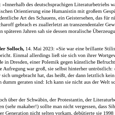
»Innerhalb des deutschsprachigen Literaturbetriebs war
matischen Orientierung eine Humanistin mit großem Gesp
dentliche Art des Schauens, ein Geistersehen, das für n
haroff gebrach es zuallerletzt an transzendentaler Ge
 in späteren Jahren sah sie dessen moralische Überzeug
er Solloch,
14. Mai 2023: »Sie war eine brillante Stili
cht. Einmal allerdings ließ sie sich von ihrer Wortgewa
e in Dresden, einer Polemik gegen künstliche Befruchtun
Aufregung war groß, sie selbst hinterher untröstlich: 
 sich umgebracht hat, das heißt, der dann letztlich kei
h dumm geraten sind: Ich kann sie nicht aus der Welt s
h über der Schwäbin, der Protestantin, der Literaturbet
n (sehr makaber!) sollte man nicht vergessen, dass Siby
rer Generation nicht selten vorkam, debütierte sie 1998