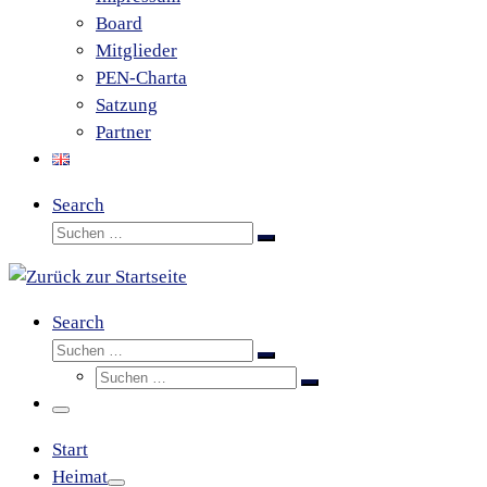
Board
Mitglieder
PEN-Charta
Satzung
Partner
Search
Suche
Suchen …
Search
Suche
Suchen …
Suche
Suchen …
Menü
Start
Heimat