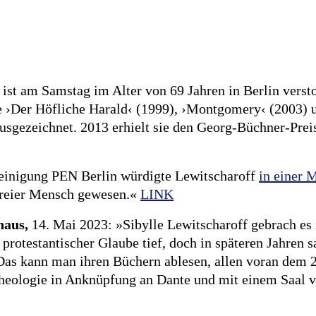
ist am Samstag im Alter von 69 Jahren in Berlin verst
e ›Der Höfliche Harald‹ (1999), ›Montgomery‹ (2003)
sgezeichnet. 2013 erhielt sie den Georg-Büchner-Prei
reinigung PEN Berlin würdigte Lewitscharoff
in einer 
, freier Mensch gewesen.«
LINK
haus,
14. Mai 2023: »Sibylle Lewitscharoff gebrach es 
protestantischer Glaube tief, doch in späteren Jahren 
 Das kann man ihren Büchern ablesen, allen voran dem
he Theologie in Anknüpfung an Dante und mit einem Saal