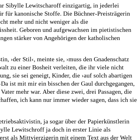
 Sibylle Lewitscharoff einzigartig, in jederlei
ür für kanonische Stoffe. Die Büchner-Preisträgerin
icht mehr und nicht weniger als die
wissheit. Geboren und aufgewachsen im pietistischen
ungen stärker von Angehörigen der katholischen
stin, ›der Stil‹, meinte sie, ›muss den Gnadenschatz
lt zu einer Bosheit verleiten, die ihr viele nicht
g, sie sei geneigt, Kinder, die ›auf solch abartigen
›Da ist mit mir ein bisschen der Gaul durchgegangen,
n Vater mehr war. Aber diese zwei, drei Passagen, die
chaffen, ich kann nur immer wieder sagen, dass ich sie
riebsaktivistin, ja sogar über der Papierkünstlerin
lle Lewitschroff ja doch in erster Linie als
 erst als Mittvierzigerin mit einem Text aus der Welt