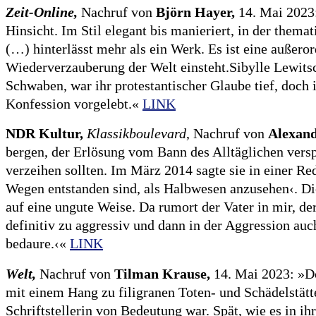
Zeit-Online,
Nachruf von
Björn Hayer,
14. Mai 2023: 
Hinsicht. Im Stil elegant bis manieriert, in der the
(…) hinterlässt mehr als ein Werk. Es ist eine außeror
Wiederverzauberung der Welt einsteht.Sibylle Lewitsc
Schwaben, war ihr protestantischer Glaube tief, doch
Konfession vorgelebt.«
LINK
NDR Kultur,
Klassikboulevard
, Nachruf von
Alexand
bergen, der Erlösung vom Bann des Alltäglichen verspri
verzeihen sollten. Im März 2014 sagte sie in einer Red
Wegen entstanden sind, als Halbwesen anzusehen‹. Die 
auf eine ungute Weise. Da rumort der Vater in mir, der
definitiv zu aggressiv und dann in der Aggression auc
bedaure.‹«
LINK
Welt,
Nachruf von
Tilman Krause,
14. Mai 2023: »Doc
mit einem Hang zu filigranen Toten- und Schädelstätte
Schriftstellerin von Bedeutung war. Spät, wie es in ih