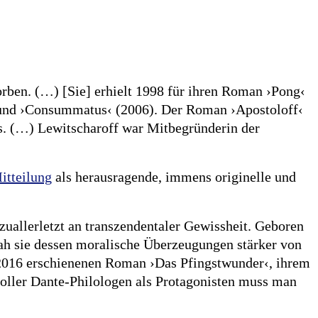
orben. (…) [Sie] erhielt 1998 für ihren Roman ›Pong‹
 und ›Consummatus‹ (2006). Der Roman ›Apostoloff‹
s. (…) Lewitscharoff war Mitbegründerin der
Mitteilung
als herausragende, immens originelle und
zuallerletzt an transzendentaler Gewissheit. Geboren
sah sie dessen moralische Überzeugungen stärker von
 2016 erschienenen Roman ›Das Pfingstwunder‹, ihrem
 voller Dante-Philologen als Protagonisten muss man