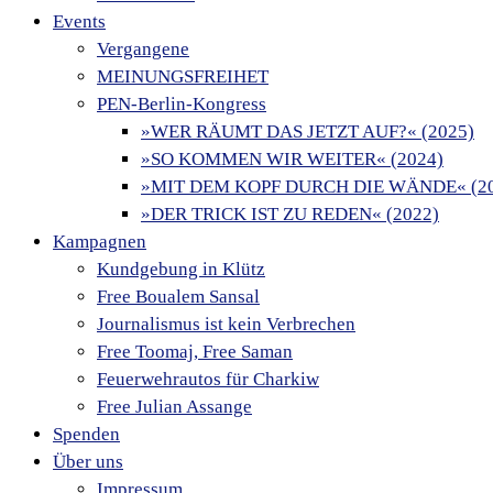
Events
Vergangene
MEINUNGSFREIHET
PEN-Berlin-Kongress
»WER RÄUMT DAS JETZT AUF?« (2025)
»SO KOMMEN WIR WEITER« (2024)
»MIT DEM KOPF DURCH DIE WÄNDE« (20
»DER TRICK IST ZU REDEN« (2022)
Kampagnen
Kundgebung in Klütz
Free Boualem Sansal
Journalismus ist kein Verbrechen
Free Toomaj, Free Saman
Feuerwehrautos für Charkiw
Free Julian Assange
Spenden
Über uns
Impressum