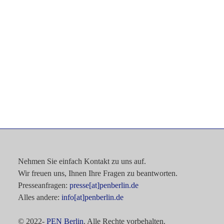
Nehmen Sie einfach Kontakt zu uns auf.
Wir freuen uns, Ihnen Ihre Fragen zu beantworten.
Presseanfragen:
presse[at]penberlin.de
Alles andere:
info[at]penberlin.de
© 2022-
PEN Berlin
. Alle Rechte vorbehalten.