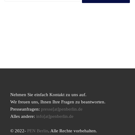
Nehmen Sie einfach Kontakt zu uns auf.
Wir freuen uns, Ihnen Ihre Fragen zu beantworten.
Presseanfragen:
presse[at]penberlin.de
Alles andere:
info[at]penberlin.de
© 2022-
PEN Berlin
. Alle Rechte vorbehalten.