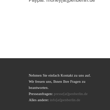
Paypal: money[at]penberlin.de
Nehmen Sie einfach Kontakt zu uns auf.
Wir freuen uns, Ihnen Ihre Fragen zu
beantworten.
Presseanfragen:
presse[at]penberlin.de
Alles andere:
info[at]penberlin.de