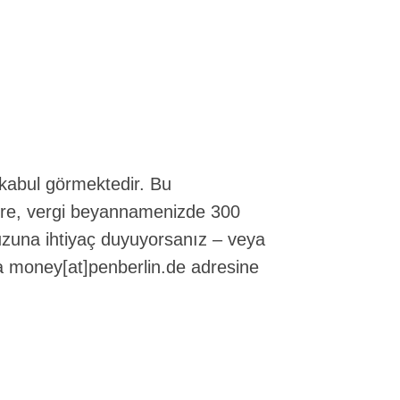
 kabul görmektedir. Bu
göre, vergi beyannamenizde 300
uzuna ihtiyaç duyuyorsanız – veya
ya money[at]penberlin.de adresine