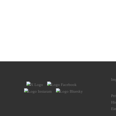
Im
Pr
His
Ei