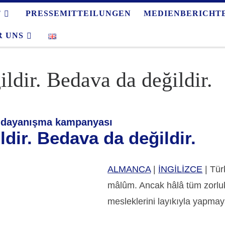
T
PRESSEMITTEILUNGEN
MEDIENBERICHT
R UNS
ildir. Bedava da değildir.
n dayanışma kampanyası
ldir. Bedava da değildir.
ALMANCA
|
İNGİLİZCE
| Tür
mâlûm. Ancak hâlâ tüm zorluk
mesleklerini layıkıyla yapmay