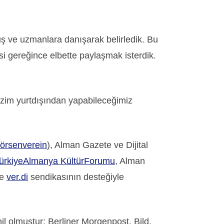
uş ve uzmanlara danışarak belirledik. Bu
si gereğince elbette paylaşmak isterdik.
Bizim yurtdışından yapabileceğimiz
örsenverein
), Alman Gazete ve Dijital
ürkiyeAlmanya KültürForumu
, Alman
e
ver.di
sendikasının desteğiyle
 olmuştur: Berliner Morgenpost, Bild,