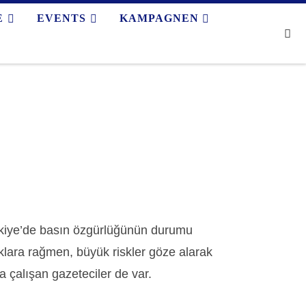
E
EVENTS
KAMPAGNEN
Se
kiye’de basın özgürlüğünün durumu
lara rağmen, büyük riskler göze alarak
a çalışan gazeteciler de var.