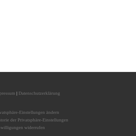
pressum
|
Datenschutzerklärung
ivatsphäre-Einstellungen ändern
torie der Privatsphäre-Einstellungen
nwilligungen widerrufen