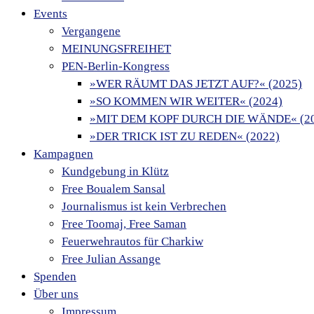
Events
Vergangene
MEINUNGSFREIHET
PEN-Berlin-Kongress
»WER RÄUMT DAS JETZT AUF?« (2025)
»SO KOMMEN WIR WEITER« (2024)
»MIT DEM KOPF DURCH DIE WÄNDE« (20
»DER TRICK IST ZU REDEN« (2022)
Kampagnen
Kundgebung in Klütz
Free Boualem Sansal
Journalismus ist kein Verbrechen
Free Toomaj, Free Saman
Feuerwehrautos für Charkiw
Free Julian Assange
Spenden
Über uns
Impressum