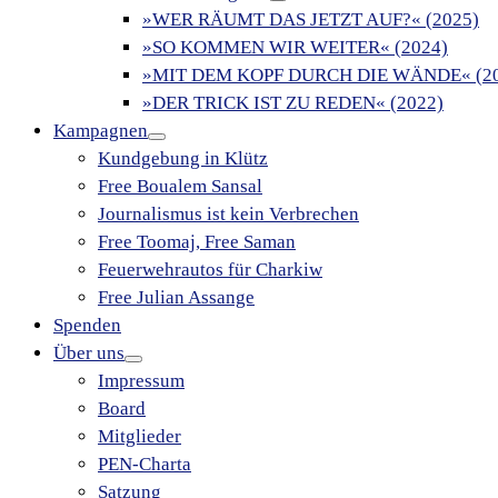
»WER RÄUMT DAS JETZT AUF?« (2025)
»SO KOMMEN WIR WEITER« (2024)
»MIT DEM KOPF DURCH DIE WÄNDE« (20
»DER TRICK IST ZU REDEN« (2022)
Kampagnen
Kundgebung in Klütz
Free Boualem Sansal
Journalismus ist kein Verbrechen
Free Toomaj, Free Saman
Feuerwehrautos für Charkiw
Free Julian Assange
Spenden
Über uns
Impressum
Board
Mitglieder
PEN-Charta
Satzung