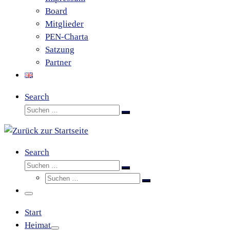
Board
Mitglieder
PEN-Charta
Satzung
Partner
Search
Suche
Suchen …
Search
Suche
Suchen …
Suche
Suchen …
Menü
Start
Heimat