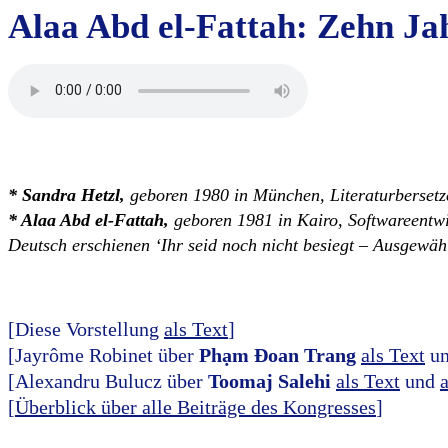
Alaa Abd el-Fattah:
Zehn Ja
* Sandra Hetzl,
geboren 1980 in München, Literaturbersetz
* Alaa Abd el-Fattah,
geboren 1981 in Kairo, Softwareentwic
Deutsch erschienen ‘Ihr seid noch nicht besiegt – Ausgewä
[Diese Vorstellung
als Text
]
[Jayrôme Robinet über
Phạm Đoan Trang
als Text
u
[Alexandru Bulucz über
Toomaj Salehi
als Text
und
[
Überblick über alle Beiträge des Kongresses
]